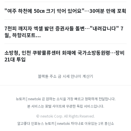
"여주 하천에 50㎝ 크기 악어 있어요"…30여분 만에 포획
7천피 깨지자 엑셀 밟던 증권사들 돌변…"내려갑니다" 7
월, 하향리포트...
소방청, 인천 쿠팡물류센터 화재에 국가소방동원령…장비
21대 투입
블랙툰 주소
금 시세
만나이 계산기
뉴토끼 | newtoki 은 원하는 소식을 가장 빠르고 정확하게 전달합니다.
본 서비스는 포털 사이트와 무관한 독립 서비스입니다.
© newtoki Corp. All Rights Reserved.
알고좋다
인포뉴스
뉴토끼 | newtoki
차이나로
이유있는 1위 흥신소