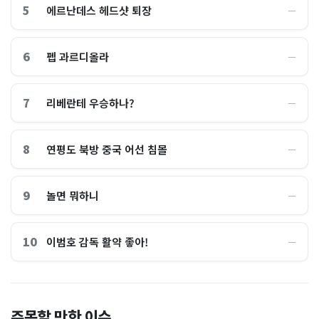
5
에르난데스 헤드샷 퇴장
―
6
펩 과르디올라
―
7
리베란테 우승하나?
―
8
연평도 북방 중국 어선 침몰
―
9
놀면 뭐하니
―
10
이범호 감독 활약 좋아!
―
홈플러스, 2000억원으로 '시
“제헌절이 코스피 살렸다”…
주목할 만한 이슈