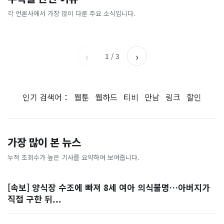
[날씨] 오늘 밤 또 내린다...내
파크골프 시장, 일제 독점 깨
간'을 샀다
국내증시 휴장에 개미들 안도,
륙 중심 최대 150mm
졌다...국산 53개 중소기업이
왜?
각 언론사에서 가장 많이 다룬 주요 소식입니다.
비즈워치
매일경제
시장 절반 차지
YTN
조선일보
‹
›
1
/
3
인기 검색어：
웹툰
웹하드
티비
만남
링크
할인
가장 많이 본 뉴스
누적 조회수가 높은 기사를 요약하여 보여줍니다.
[속보] 양식장 수조에 빠져 8세 여아 의식불명…아버지가
직접 구한 뒤...