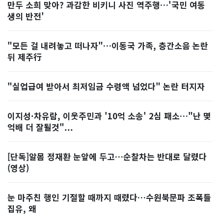
만두 소희 맞아? 과감한 비키니 사진 역주행…'국민 여동
생의 반전'
"모든 걸 내려놓고 떠나자"…이동국 가족, 층간소음 논란
뒤 제주行
"실업급여 받아서 최저임금 수령액 넘었다" 논란 터지자
이지성·차유람, 이웃주민과 '10억 소송' 2심 패소…"난 몇
억배 더 잘될것"...
[단독]알몸 정재환 눈앞에 두고…순찰차는 반대로 달렸다
(영상)
눈 마주친 행인 기절할 때까지 때렸다…수원북문파 조폭들
집유, 왜