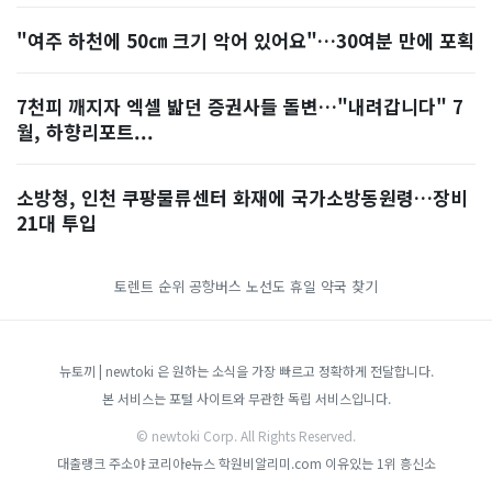
"여주 하천에 50㎝ 크기 악어 있어요"…30여분 만에 포획
7천피 깨지자 엑셀 밟던 증권사들 돌변…"내려갑니다" 7
월, 하향리포트...
소방청, 인천 쿠팡물류센터 화재에 국가소방동원령…장비
21대 투입
토렌트 순위
공항버스 노선도
휴일 약국 찾기
뉴토끼 | newtoki 은 원하는 소식을 가장 빠르고 정확하게 전달합니다.
본 서비스는 포털 사이트와 무관한 독립 서비스입니다.
© newtoki Corp. All Rights Reserved.
대출랭크
주소야
코리아e뉴스
학원비알리미.com
이유있는 1위 흥신소