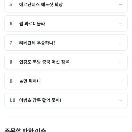
5
에르난데스 헤드샷 퇴장
―
6
펩 과르디올라
―
7
리베란테 우승하나?
―
8
연평도 북방 중국 어선 침몰
―
9
놀면 뭐하니
―
10
이범호 감독 활약 좋아!
―
홈플러스, 2000억원으로 '시
“제헌절이 코스피 살렸다”…
주목할 만한 이슈