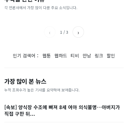
[날씨] 오늘 밤 또 내린다...내
파크골프 시장, 일제 독점 깨
간'을 샀다
국내증시 휴장에 개미들 안도,
륙 중심 최대 150mm
졌다...국산 53개 중소기업이
왜?
각 언론사에서 가장 많이 다룬 주요 소식입니다.
비즈워치
매일경제
시장 절반 차지
YTN
조선일보
‹
›
1
/
3
인기 검색어：
웹툰
웹하드
티비
만남
링크
할인
가장 많이 본 뉴스
누적 조회수가 높은 기사를 요약하여 보여줍니다.
[속보] 양식장 수조에 빠져 8세 여아 의식불명…아버지가
직접 구한 뒤...