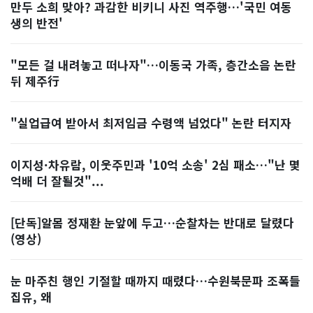
만두 소희 맞아? 과감한 비키니 사진 역주행…'국민 여동
생의 반전'
"모든 걸 내려놓고 떠나자"…이동국 가족, 층간소음 논란
뒤 제주行
"실업급여 받아서 최저임금 수령액 넘었다" 논란 터지자
이지성·차유람, 이웃주민과 '10억 소송' 2심 패소…"난 몇
억배 더 잘될것"...
[단독]알몸 정재환 눈앞에 두고…순찰차는 반대로 달렸다
(영상)
눈 마주친 행인 기절할 때까지 때렸다…수원북문파 조폭들
집유, 왜