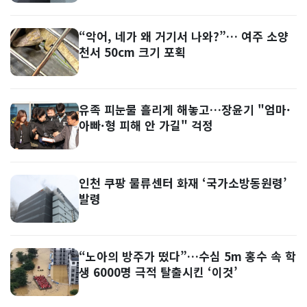
“악어, 네가 왜 거기서 나와?”… 여주 소양
천서 50cm 크기 포획
유족 피눈물 흘리게 해놓고…장윤기 "엄마·
아빠·형 피해 안 가길" 걱정
인천 쿠팡 물류센터 화재 ‘국가소방동원령’
발령
“노아의 방주가 떴다”…수심 5m 홍수 속 학
생 6000명 극적 탈출시킨 ‘이것’