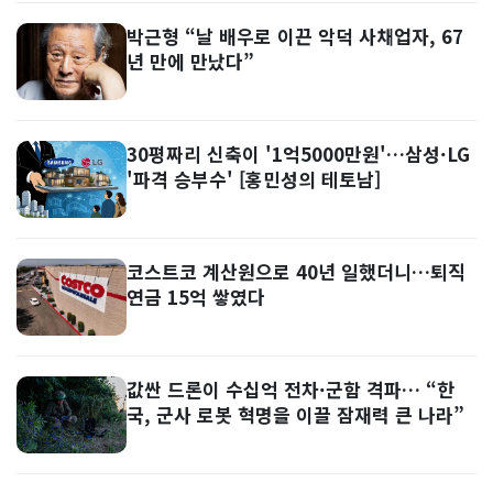
박근형 “날 배우로 이끈 악덕 사채업자, 67
년 만에 만났다”
30평짜리 신축이 '1억5000만원'…삼성·LG
'파격 승부수' [홍민성의 테토남]
코스트코 계산원으로 40년 일했더니…퇴직
연금 15억 쌓였다
값싼 드론이 수십억 전차·군함 격파… “한
국, 군사 로봇 혁명을 이끌 잠재력 큰 나라”