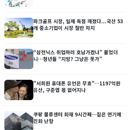
파크골프 시장, 일제 독점 깨졌다...국산 53
개 중소기업이 시장 절반 차지
“삼전닉스 취업하러 호남가겠냐” 물었더
니…청년들 “지방? 그냥은 못가”
"서희원 휴대폰 유언은 무효"…1197억원
유산, 구준엽 몫 없어지나
쿠팡 물류센터 화재 9시간째…짙은 연기에
진화 난항